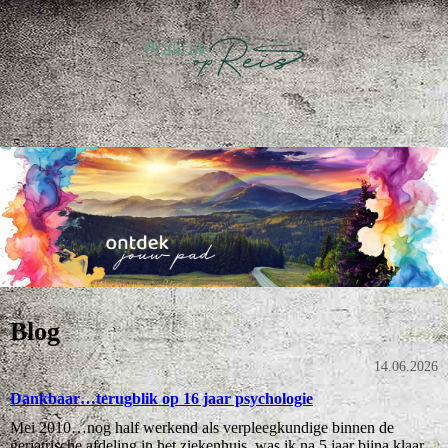
Blog
14.06.2026
Dankbaar…terugblik op 16 jaar psychologie
Mei 2010…nog half werkend als verpleegkundige binnen de
geriatrische afdeling in het ziekenhuis, was ik na 5 jaar bijna klaar