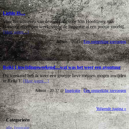
04.08.2025
Liefde IS…
Voor het schrijven van de meditatie voor Van Hoofdzorg naar
Hartzorg afgelopen week, vloog de inspiratie al een poosje voorbij.
[Meer weten…]
Admin - 16:42 |
Een opmerking toevoegen
06.07.2025
Reiki 1 inwijdingsweekend…wat was het weer een avontuur
Dit weekend heb ik weer een groepje lieve mensen mogen inwijden
in Reiki 1.
[Meer weten…]
Admin - 20:37 @
Inspiratie
|
Een opmerking toevoegen
Volgende pagina »
Categorieën
alle
Inspiratie