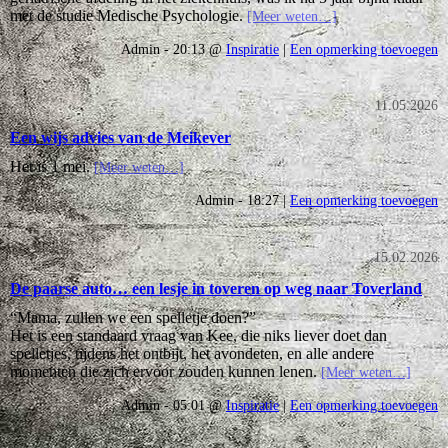
met de studie Medische Psychologie.
[Meer weten…]
Admin - 20:13 @
Inspiratie
|
Een opmerking toevoegen
11.05.2026
Een wijs advies van de Meikever
Het is 1 mei.
[Meer weten…]
Admin - 18:27 |
Een opmerking toevoegen
15.02.2026
De paarse auto… een lesje in toveren op weg naar Toverland
“Mama, zullen we een spelletje doen?”
Het is een standaard vraag van Kee, die niks liever doet dan
spelletjes, tijdens het ontbijt, het avondeten, en alle andere
momenten die zich ervoor zouden kunnen lenen.
[Meer weten…]
Admin - 05:01 @
Inspiratie
|
Een opmerking toevoegen