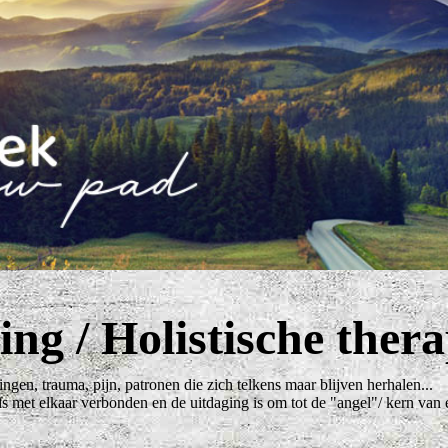
ng / Holistische thera
ngen, trauma, pijn, patronen die zich telkens maar blijven herhalen...
es is met elkaar verbonden en de uitdaging is om tot de "angel"/ kern v