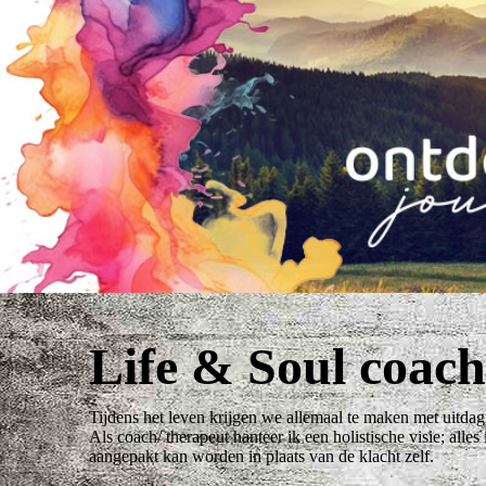
Life & Soul coachi
Tijdens het leven krijgen we allemaal te maken met uitdagi
Als coach/ therapeut hanteer ik een holistische visie; all
aangepakt kan worden in plaats van de klacht zelf.